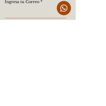
Ingresa tu Correo
Registrarse
LEGAL
Aviso Legal
Política de Privacidad
Política de Cookies
Términos y condiciones
INFORMACIÓN
Preguntas Frecuentes (FAQ)