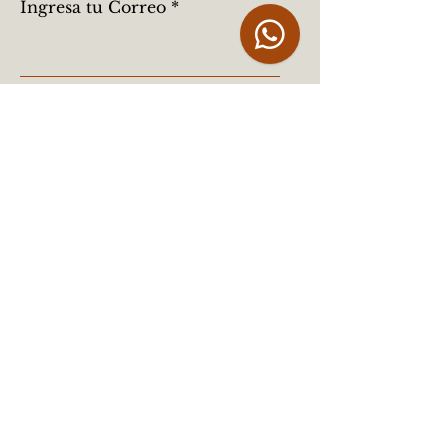
Ingresa tu Correo
Registrarse
LEGAL
Aviso Legal
Política de Privacidad
Política de Cookies
Términos y condiciones
INFORMACIÓN
Preguntas Frecuentes (FAQ)